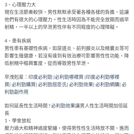
3、心理壓力大
現在生活節奏較快，男性默默承受著各種各樣的負擔，這讓
他們有很大的心理壓力。性生活時因為不能完全放開而過早
射精，一半以上的早泄男性伴有不同程度的心理障礙。
4、患有疾病
男性患有基礎性疾病，如尿道炎、前列腺炎以及精囊炎等可
影響生殖健康，若沒有達到有效治療可影響男性性功能，降
低射精中樞興奮度，從而導致男性早泄。
早洩剋星：
印度必利勁
|
必利勁哪裡買
|
印度必利勁哪裡
買
|
必利勁購買
|
必利勁屈臣氏
|
必利勁效果
|
必利勁網購
|
必
利勁副作用
如何延長性生活時間 ?
必利勁效果
讓男人性生活時間加倍延
長
1、學會放松
壓力過大和精神過度緊繃，使得男性性生活時放不開，進而