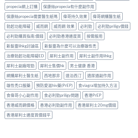
propecia網上訂購
保康絲propecia有什麼副作用
保康絲propecia需要醫生紙嗎
偉哥持久效果
偉哥網購醫生紙
勃起功能障礙
威而鋼
威而鋼 效果
必利勁
必利勁priligy價錢
必利勁購買指南:價錢
必利勁香港邊度買
按需服用
新髮靈lihkg討論區
新髮靈為什麼可以治療雄性禿
治療勃起功能障礙ED
犀利士副作用
犀利士副作用lihkg
犀利士副廠咁勁
犀利士售價hk
男士健康 香港
網購犀利士醫生紙
西地那非
達泊西汀
適尿通副作用
雄性禿口服藥
預防愛滋hiv藥(PrEP)
食viagra增加持久方法
食偉哥小心副作用
食必利勁priligy問題
香港PrEP
香港威而鋼價格
香港必利勁副作用
香港犀利士20mg價錢
香港犀利士邊度買價錢平