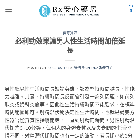
Skip
0
to
content
偉哥資訊
必利勁效果讓男人性生活時間加倍延
長
POSTED ON
2025-05-15
BY
賽倍達SPEDRA香港官方
男性總以性生活時間長短論英雄，認為堅持時間越長，性能
力越強。其實，持續時間長反而會引發一系列問題，如前列
腺炎或婦科炎癥等。因此性生活持續時間不能強求，在標準
時間範圍即可。射精潛伏期決定性生活時間，也就是說雙方
性器官從實質性接觸開始，一直到射精的時間。男性射精潛
伏期約3~10分鐘，每個人的身體素質以及夫妻間的生活習
慣不同，射精潛伏期時間也有一定的波動，若長期小於3分