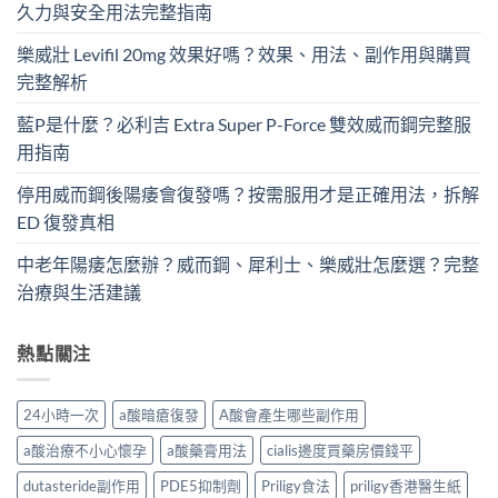
久力與安全用法完整指南
樂威壯 Levifil 20mg 效果好嗎？效果、用法、副作用與購買
完整解析
藍P是什麼？必利吉 Extra Super P-Force​ 雙效威而鋼完整服
用指南
停用威而鋼後陽痿會復發嗎？按需服用才是正確用法，拆解
ED 復發真相
中老年陽痿怎麼辦？威而鋼、犀利士、樂威壯怎麼選？完整
治療與生活建議
熱點關注
24小時一次
a酸暗瘡復發
A酸會產生哪些副作用
a酸治療不小心懷孕
a酸藥膏用法
cialis邊度買藥房價錢平
dutasteride副作用
PDE5抑制劑
Priligy食法
priligy香港醫生紙