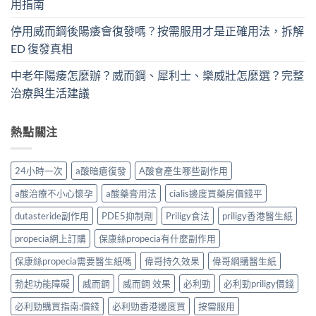
用指南
停用威而鋼後陽痿會復發嗎？按需服用才是正確用法，拆解
ED 復發真相
中老年陽痿怎麼辦？威而鋼、犀利士、樂威壯怎麼選？完整
治療與生活建議
熱點關注
24小時一次
a酸暗瘡復發
A酸會產生哪些副作用
a酸治療不小心懷孕
a酸藥膏用法
cialis邊度買藥房價錢平
dutasteride副作用
PDE5抑制劑
Priligy食法
priligy香港醫生紙
propecia網上訂購
保康絲propecia有什麼副作用
保康絲propecia需要醫生紙嗎
偉哥持久效果
偉哥網購醫生紙
勃起功能障礙
威而鋼
威而鋼 效果
必利勁
必利勁priligy價錢
必利勁購買指南:價錢
必利勁香港邊度買
按需服用