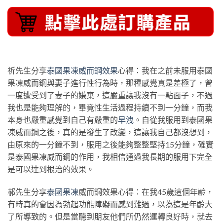
祈先生分享
泰國果凍威而鋼效果
心得：我在之前未服用泰國
果凍威而鋼與妻子進行性行為時，那種感覺真是差極了，曾
一度遭受到了妻子的嫌棄，這嚴重讓我沒有一點面子，不過
我也是能夠理解的，畢竟性生活過程持續不到一分鐘，而我
本身也嚴重感覺到自己有嚴重的
早洩
。自從我服用到泰國果
凍威而鋼之後，真的是發生了改變，這讓我自己都沒想到，
由原來的一分鐘不到，服用之後能夠整整堅持15分鐘，確實
是泰國果凍威而鋼的作用，我相信通過我長期的服用下完全
是可以達到根治的效果。
郝先生分享
泰國果凍
威而鋼效果心得：在我45歲這個年齡，
有時真的會因為勃起功能障礙而感到難過，以為這是年齡大
了所導致的。但是當聽到朋友他們所仍然運轉良好時，就去