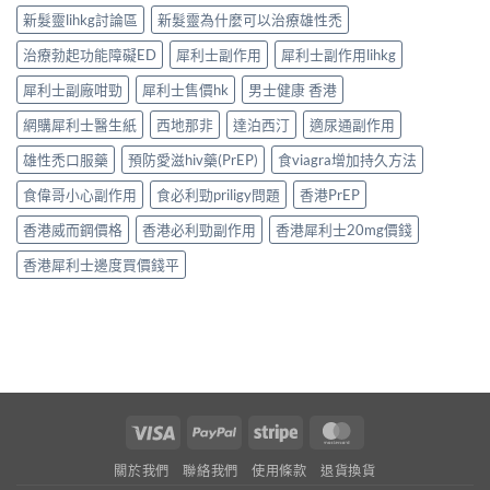
新髮靈lihkg討論區
新髮靈為什麼可以治療雄性禿
治療勃起功能障礙ED
犀利士副作用
犀利士副作用lihkg
犀利士副廠咁勁
犀利士售價hk
男士健康 香港
網購犀利士醫生紙
西地那非
達泊西汀
適尿通副作用
雄性禿口服藥
預防愛滋hiv藥(PrEP)
食viagra增加持久方法
食偉哥小心副作用
食必利勁priligy問題
香港PrEP
香港威而鋼價格
香港必利勁副作用
香港犀利士20mg價錢
香港犀利士邊度買價錢平
Visa
PayPal
Stripe
MasterCard
關於我們
聯絡我們
使用條款
退貨換貨