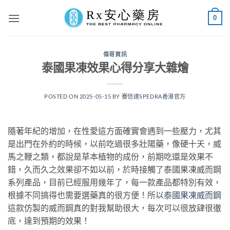
Skip
0
to
content
偉哥資訊
泰國果凍效果心得分享大雜燴
POSTED ON
2025-05-15
BY
賽倍達SPEDRA香港官方
隨著年紀的增加，在性愛這方面確實會遇到一些壓力，尤其
是出門在外約的時候，以前吃過很多壯陽藥，像硬十天，威
馬之鞭之類，都說是草本植物的成份，前期吃還是效果不
錯，久而久之效果卻不如以前，於時接觸了泰國果凍威而鋼
系列產品，目前已經服用幾年了，每一款產品都特別有效，
根據不同搞得也需要選藥真的很方便！所以
泰國果凍威而鋼
這款仿製的威而鋼真的對我幫助很大，每次可以很放肆很徹
底，達到預期的效果！