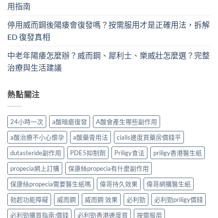
用指南
停用威而鋼後陽痿會復發嗎？按需服用才是正確用法，拆解
ED 復發真相
中老年陽痿怎麼辦？威而鋼、犀利士、樂威壯怎麼選？完整
治療與生活建議
熱點關注
24小時一次
a酸暗瘡復發
A酸會產生哪些副作用
a酸治療不小心懷孕
a酸藥膏用法
cialis邊度買藥房價錢平
dutasteride副作用
PDE5抑制劑
Priligy食法
priligy香港醫生紙
propecia網上訂購
保康絲propecia有什麼副作用
保康絲propecia需要醫生紙嗎
偉哥持久效果
偉哥網購醫生紙
勃起功能障礙
威而鋼
威而鋼 效果
必利勁
必利勁priligy價錢
必利勁購買指南:價錢
必利勁香港邊度買
按需服用