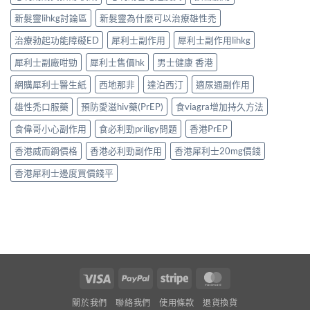
新髮靈lihkg討論區
新髮靈為什麼可以治療雄性禿
治療勃起功能障礙ED
犀利士副作用
犀利士副作用lihkg
犀利士副廠咁勁
犀利士售價hk
男士健康 香港
網購犀利士醫生紙
西地那非
達泊西汀
適尿通副作用
雄性禿口服藥
預防愛滋hiv藥(PrEP)
食viagra增加持久方法
食偉哥小心副作用
食必利勁priligy問題
香港PrEP
香港威而鋼價格
香港必利勁副作用
香港犀利士20mg價錢
香港犀利士邊度買價錢平
Visa
PayPal
Stripe
MasterCard
關於我們
聯絡我們
使用條款
退貨換貨