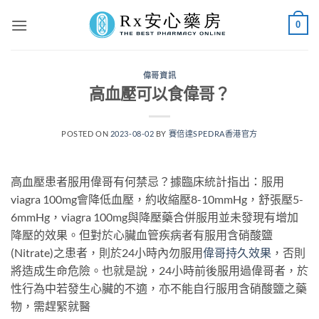
Skip
0
to
content
偉哥資訊
高血壓可以食偉哥？
POSTED ON
2023-08-02
BY
賽倍達SPEDRA香港官方
高血壓患者服用偉哥有何禁忌？據臨床統計指出：服用
viagra 100mg會降低血壓，約收縮壓8-10mmHg，舒張壓5-
6mmHg，viagra 100mg與降壓藥合併服用並未發現有增加
降壓的效果。但對於心臟血管疾病者有服用含硝酸鹽
(Nitrate)之患者，則於24小時內勿服用
偉哥持久效果
，否則
將造成生命危險。也就是說，24小時前後服用過偉哥者，於
性行為中若發生心臟的不適，亦不能自行服用含硝酸鹽之藥
物，需趕緊就醫