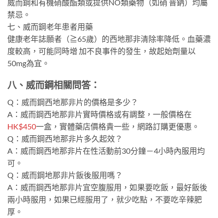
威而鋼和有機硝酸酯類或提供NO類藥物（如硝 普鈉）均屬
禁忌。
七、威而鋼老年患者用藥
健康老年誌願者（≧65歲）的西地那非清除率降低。血藥濃
度較高，可能同時增 加不良事件的發生，故起始劑量以
50mg為宜。
八、威而鋼相關問答：
Q：威而鋼西地那非片的價格是多少？
A：威而鋼西地那非片實時價格或有調整，一般價格在
HK$450
一盒，實體藥店價格貴一些，網路訂購更優惠。
Q：威而鋼西地那非片多久起效？
A：威而鋼西地那非片在性活動前30分鐘－4小時內服用均
可。
Q：威而鋼地那非片飯後服用嗎？
A：威而鋼西地那非片宜空腹服用，如果要吃飯，最好飯後
兩小時服用，如果已經服用了，就少吃點，不要吃辛辣肥
厚。