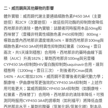
二、威而鋼與其他藥物的影響
體外實驗：威而鋼代謝主要通過細胞色素P450 3A4（主要
途徑）和2C9（次要途徑），故這些同功酶的抑制劑會降低
西地那非的清除。體內實驗：誌願者同時服用本品50mg和
西咪替丁（壹種非特異性細胞色素 P450抑制劑）800mg，
導致血漿內西地那非濃度增高56%。單劑西地那非100mg與
細胞色素P450 3A4的特異性抑制劑紅黴素（500mg，壹日
兩次，共5天達到穩態）合用時，西地那非的藥時曲線下面
積（AUC）升高182%；單劑西地那非100mg與另壹種
CYP450 3A4抑制劑HIV蛋白酶抑制劑saquinavir合用，達到
穩態時（1200mg，壹日三次），則後者的Cmax提高
140%，AUC增加210%，威而鋼不影響後者的藥代動力學；
酮康唑、伊曲康唑等更強效的CYP450 3A4抑制劑，上述作
用可能更大；當威而鋼與CYP450 3A4抑制劑（如酮康唑、
紅黴素、西咪替丁）合用時，西地那非的清除率降低。可預
測同時服用CYP450 3A4的誘導劑（如利福平）將降低血漿
西地那非水平。單劑抗酸藥（氫氧化鋁/氫氧化鎂）對本品