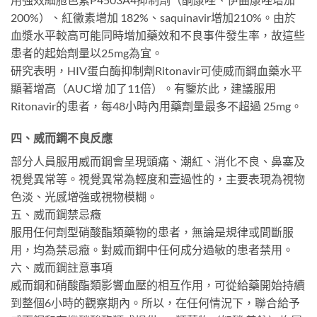
200%）、紅黴素增加 182%、saquinavir增加210%。由於
血漿水平較高可能同時增加藥效和不良事件發生率，故這些
患者的起始劑量以25mg為宜。
研究表明，HIV蛋白酶抑制劑Ritonavir可使威而鋼血藥水平
顯著增高（AUC增 加了11倍）。有鑒於此，建議服用
Ritonavir的患者，每48小時內用藥劑量最多不超過 25mg。
四、威而鋼不良反應
部分人員服用威而鋼會呈現頭痛、潮紅、消化不良、鼻塞及
視覺異常等。視覺異常為輕度和壹過性的，主要表現為視物
色淡、光感增強或視物模糊。
五、威而鋼禁忌癥
服用任何劑型硝酸酯類藥物的患者，無論是規律或間斷服
用，均為禁忌癥。對威而鋼中任何成分過敏的患者禁用。
六、威而鋼註意事項
威而鋼和硝酸酯類影響血壓的相互作用，可從給藥開始持續
到整個6小時的觀察期內。所以，在任何情況下，聯合給予