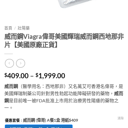
首頁
/
壯陽藥
威而鋼Viagra偉哥美國輝瑞威而鋼西地那非
片【美國原廠正貨】
Price
409.00
–
1,999.00
$
$
range:
威而鋼
（醫學用名：西地那非）又名萬艾可香港名偉哥，是
$409.00
美國輝瑞制藥公司針對男性勃起功能障礙研發的藥物，
威而
through
鋼
是目前唯一被FDA批准上市用於治療男性陽痿的藥物之
$1,999.00
一。
清除
: 威而鋼 (偉哥) A餐1盒 港紙$409
優惠套餐