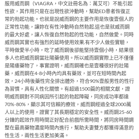
服用威而鋼（VIAGRA，中文註冊名為：萬艾可）不能引起
性欲，其作用只是在出現性欲沖動時，幫助ED患者恢復正
常的勃起功能。也就是說威而鋼的主要作用是恢復壹個人的
正常性功能，讓妳在有性沖動時自然勃起.這也是就威而鋼
的最大好處，讓人恢復自然勃起的性功能，自然做愛。同時
威而鋼其實也有強烈的延時使用效果.有不少人做些實驗，
平時做愛半小時，吃了威而鋼後卻能堅持壹個小時，結果很
多人也把威而鋼當壯陽藥使用。所以威而鋼實際上已不僅僅
是陽痿藥物了，事實證明，威而鋼確也是壹種很好的壯陽
藥，威而鋼在4-8小時內均具有藥效，並可在短時間內起
效，24小時後藥性完全排出體外，符合90%壹般男性的性行
為習慣，具有人性化關懷。有超過1500篇的相關文獻，證
明威而鋼對不同病因所引起的勃起障礙，同房成功率都達
70%-80%，顯示其可信賴的療效，威而鋼經過全球2000萬
人以上的使用，證實了其長期穩定的安全性。威而鋼25-60
分鐘的起效作用時間正好配合前戲所需時間，將同房時間調
整在最高藥物濃度時間內進行，幫助夫妻雙方都獲得滿意的
性生活，兩性生活更加美滿。