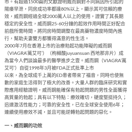
市。有超過1500篇的文獻證明威而鋼對不同病因所引起的
陽痿早泄，同房成功率都達80%以上，顯示其可信賴的療
效，威而鋼經過全球2000萬人以上的使用，證實了其長期
穩定的安全性，威而鋼25-60分鐘的起效作用時間正好配合
前戲所需時間，將同房時間調整在最高藥物濃度時間內進
行，幫助夫妻雙方都獲得滿意的性生活。
2000年7月在香港上市的治療勃起功能障礙的威而鋼
（VIAGRA‘萬艾可’）（枸櫞酸juyuansuan 西地那非片）成
為當今人們談論最多的醫學進步之壹。威而鋼（VIAGRA‘萬
艾可’）自從1998年3月被FDA正式批準上市
以來，為全球成千上萬的ED患者帶來了福音，同時也使無
數的家庭生活得到了極大的改善。大量人群的臨床研究和實
際應用經驗證明，威而鋼能確保有勃起問題的男性全面獲得
高質量的勃起；具有以下特點：療效確切，硬度堅挺持久；
迅速激活性能力；可靠的安全性，已在全球安全使用6年；
連續使用療效不減，並且可能逆轉勃起問題的惡化。
一、威而鋼的功效