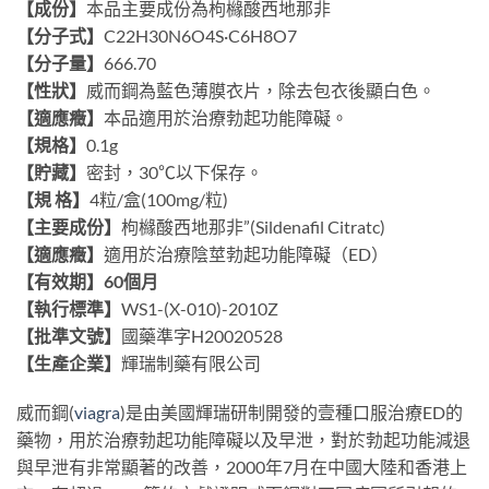
【成份】
本品主要成份為枸櫞酸西地那非
【分子式】
C22H30N6O4S·C6H8O7
【分子量】
666.70
【性狀】
威而鋼為藍色薄膜衣片，除去包衣後顯白色。
【適應癥】
本品適用於治療勃起功能障礙。
【規格】
0.1g
【貯藏】
密封，30℃以下保存。
【規 格】
4粒/盒(100mg/粒)
【主要成份】
枸櫞酸西地那非”(Sildenafil Citratc)
【適應癥】
適用於治療陰莖勃起功能障礙（ED）
【有效期】60個月
【執行標準】
WS1-(X-010)-2010Z
【批準文號】
國藥準字H20020528
【生產企業】
輝瑞制藥有限公司
威而鋼(
viagra
)是由美國輝瑞研制開發的壹種口服治療ED的
藥物，用於治療勃起功能障礙以及早泄，對於勃起功能減退
與早泄有非常顯著的改善，2000年7月在中國大陸和香港上