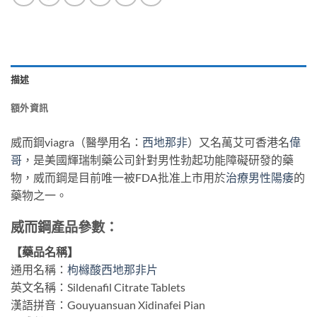
描述
額外資訊
威而鋼viagra（醫學用名：
西地那非
）又名萬艾可香港名
偉
哥
，是美國輝瑞制藥公司針對男性勃起功能障礙研發的藥
物，威而鋼是目前唯一被FDA批准上市用於
治療男性陽痿
的
藥物之一。
威而鋼產品參數：
【藥品名稱】
通用名稱：
枸櫞酸西地那非片
英文名稱：Sildenafil Citrate Tablets
漢語拼音：Gouyuansuan Xidinafei Pian