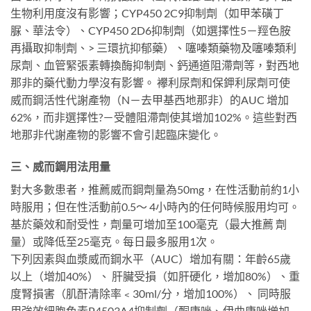
生物利用度沒有影響；CYP450 2C9抑制劑（如甲苯磺丁
脲、華法令）、CYP450 2D6抑制劑（如選擇性5－羥色胺
再攝取抑制劑、> 三環抗抑郁藥）、噻嗪類藥物及噻嗪類利
尿劑、血管緊張素轉換酶抑制劑、鈣通道阻滯劑等，對西地
那非的藥代動力學沒有影響。 襻利尿劑和保鉀利尿劑可使
威而鋼活性代謝產物（N－去甲基西地那非）的AUC 增加
62%，而非選擇性?－受體阻滯劑使其增加102%。這些對西
地那非代謝產物的影響不會引起臨床變化。
三、威而鋼用法用量
對大多數患者，推薦威而鋼劑量為50mg，在性活動前約1小
時服用；但在性活動前0.5～ 4小時內的任何時候服用均可。
基於藥效和耐受性，劑量可增加至100毫克（最大推薦 劑
量）或降低至25毫克。每日最多服用1次。
下列因素與血漿威而鋼水平（AUC）增加有關：年齡65歲
以上（增加40%）、 肝臟受損（如肝硬化，增加80%）、重
度腎損害（肌酐清除率﹤30ml/分，增加100%）、 同時服
用強效細胞色素P4503A4抑制劑（酮康唑、伊曲康唑增加