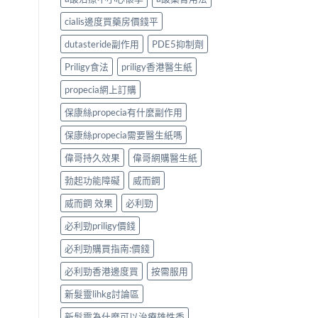
cialis邊度買藥房價錢平
dutasteride副作用
PDE5抑制劑
Priligy食法
priligy香港醫生紙
propecia網上訂購
保康絲propecia有什麼副作用
保康絲propecia需要醫生紙嗎
偉哥持久效果
偉哥網購醫生紙
勃起功能障礙
威而鋼
威而鋼 效果
必利勁
必利勁priligy價錢
必利勁購買指南:價錢
必利勁香港邊度買
按需服用
新髮靈lihkg討論區
新髮靈為什麼可以治療雄性禿