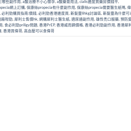
生哪些副作用
,
a酸治療不小心懷孕
,
a酸藥膏用法
,
cialis邊度買藥房價錢平
,
ropecia網上訂購
,
保康絲propecia有什麼副作用
,
保康絲propecia需要醫生紙嗎
,
偉
,
必利勁購買指南:價錢
,
必利勁香港邊度買
,
新髮靈lihkg討論區
,
新髮靈為什麼可
副廠咁勁
,
犀利士售價hk
,
網購犀利士醫生紙
,
適尿通副作用
,
雄性禿口服藥
,
預防
用
,
食必利勁priligy問題
,
香港PrEP
,
香港威而鋼價格
,
香港必利勁副作用
,
香港犀
喱
,
香港買偉哥
,
高血壓可以食偉哥