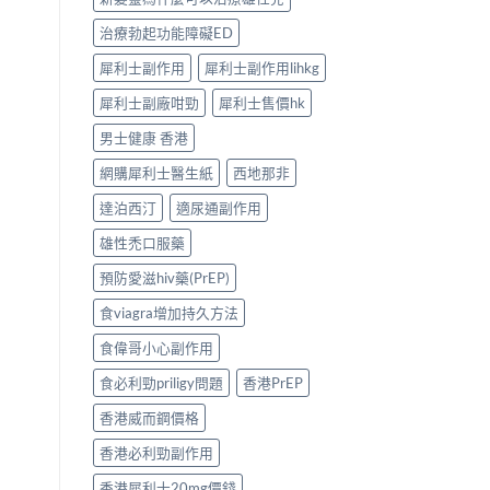
治療勃起功能障礙ED
犀利士副作用
犀利士副作用lihkg
犀利士副廠咁勁
犀利士售價hk
男士健康 香港
網購犀利士醫生紙
西地那非
達泊西汀
適尿通副作用
雄性禿口服藥
預防愛滋hiv藥(PrEP)
食viagra增加持久方法
食偉哥小心副作用
食必利勁priligy問題
香港PrEP
香港威而鋼價格
香港必利勁副作用
香港犀利士20mg價錢