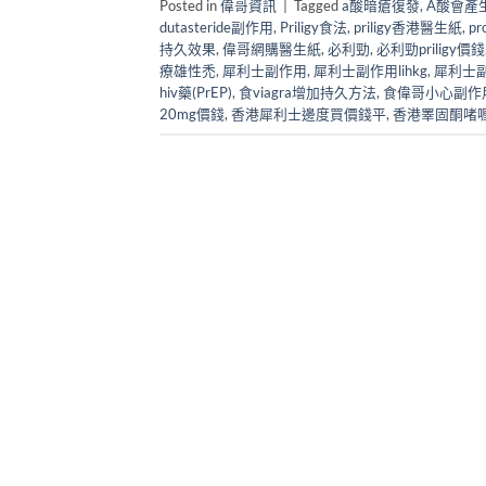
Posted in
偉哥資訊
|
Tagged
a酸暗瘡復發
,
A酸會產
dutasteride副作用
,
Priligy食法
,
priligy香港醫生紙
,
p
持久效果
,
偉哥網購醫生紙
,
必利勁
,
必利勁priligy價錢
療雄性禿
,
犀利士副作用
,
犀利士副作用lihkg
,
犀利士
hiv藥(PrEP)
,
食viagra增加持久方法
,
食偉哥小心副作
20mg價錢
,
香港犀利士邊度買價錢平
,
香港睪固酮啫