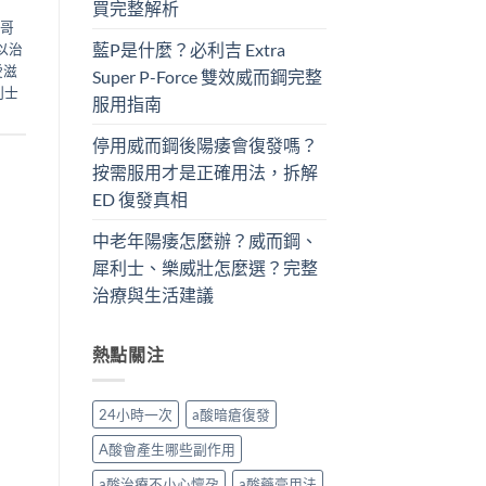
買完整解析
哥
藍P是什麼？必利吉 Extra
以治
愛滋
Super P-Force​ 雙效威而鋼完整
利士
服用指南
停用威而鋼後陽痿會復發嗎？
按需服用才是正確用法，拆解
ED 復發真相
中老年陽痿怎麼辦？威而鋼、
犀利士、樂威壯怎麼選？完整
治療與生活建議
熱點關注
24小時一次
a酸暗瘡復發
A酸會產生哪些副作用
a酸治療不小心懷孕
a酸藥膏用法