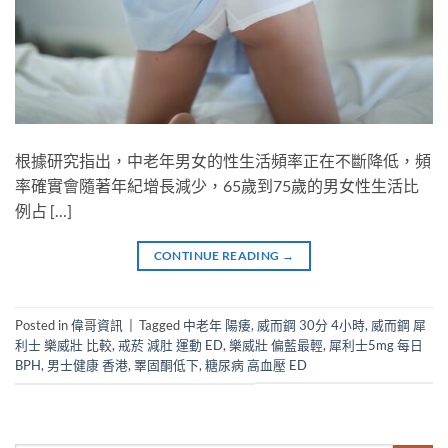
根據研究指出，中老年男女的性生活頻率正在不斷降低，頻
率確實會隨著年紀增長減少，65歲到75歲的男女性生活比
例占 […]
CONTINUE READING
→
Posted in
偉哥資訊
|
Tagged
中老年 陽痿
,
威而鋼 30分 4小時
,
威而鋼 犀
利士 樂威壯 比較
,
戒菸 減肚 運動 ED
,
樂威壯 偏藍最輕
,
犀利士5mg 每日
BPH
,
男士健康 香港
,
睪固酮低下
,
糖尿病 高血壓 ED