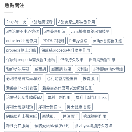
熱點關注
24小時一次
a酸暗瘡復發
A酸會產生哪些副作用
a酸治療不小心懷孕
a酸藥膏用法
cialis邊度買藥房價錢平
dutasteride副作用
PDE5抑制劑
Priligy食法
priligy香港醫生紙
propecia網上訂購
保康絲propecia有什麼副作用
保康絲propecia需要醫生紙嗎
偉哥持久效果
偉哥網購醫生紙
勃起功能障礙
威而鋼
威而鋼 效果
必利勁
必利勁priligy價錢
必利勁購買指南:價錢
必利勁香港邊度買
按需服用
新髮靈lihkg討論區
新髮靈為什麼可以治療雄性禿
治療勃起功能障礙ED
犀利士副作用
犀利士副作用lihkg
犀利士副廠咁勁
犀利士售價hk
男士健康 香港
網購犀利士醫生紙
西地那非
達泊西汀
適尿通副作用
雄性禿口服藥
預防愛滋hiv藥(PrEP)
食viagra增加持久方法