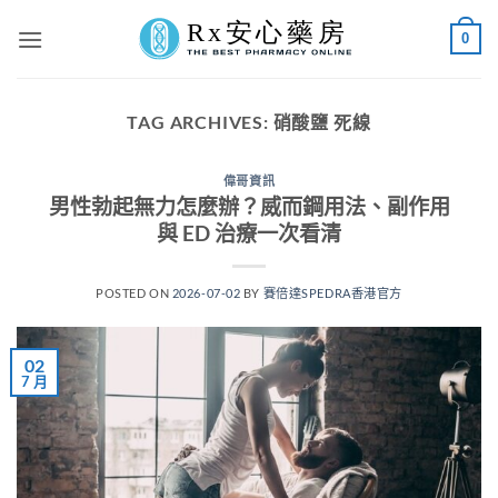
Skip
0
to
content
TAG ARCHIVES:
硝酸鹽 死線
偉哥資訊
男性勃起無力怎麼辦？威而鋼用法、副作用
與 ED 治療一次看清
POSTED ON
2026-07-02
BY
賽倍達SPEDRA香港官方
02
7 月