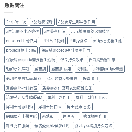
熱點關注
24小時一次
a酸暗瘡復發
A酸會產生哪些副作用
a酸治療不小心懷孕
a酸藥膏用法
cialis邊度買藥房價錢平
dutasteride副作用
PDE5抑制劑
Priligy食法
priligy香港醫生紙
propecia網上訂購
保康絲propecia有什麼副作用
保康絲propecia需要醫生紙嗎
偉哥持久效果
偉哥網購醫生紙
勃起功能障礙
威而鋼
威而鋼 效果
必利勁
必利勁priligy價錢
必利勁購買指南:價錢
必利勁香港邊度買
按需服用
新髮靈lihkg討論區
新髮靈為什麼可以治療雄性禿
治療勃起功能障礙ED
犀利士副作用
犀利士副作用lihkg
犀利士副廠咁勁
犀利士售價hk
男士健康 香港
網購犀利士醫生紙
西地那非
達泊西汀
適尿通副作用
雄性禿口服藥
預防愛滋hiv藥(PrEP)
食viagra增加持久方法