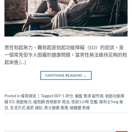
男性勃起無力、難勃起是勃起功能障礙（ED）的症狀，是
一個常見但令人困擾的健康問題。當男性無法維持足夠的勃
起來進 […]
CONTINUE READING
→
Posted in
偉哥資訊
|
Tagged
IIEF-5 評分
,
偏藍 胃頂 副作用
,
勃起功能障
礙 ED
,
勃起無力
,
威而鋼 西地那非 用法
,
性前1小時 空腹
,
犀利士5mg 每
日
,
生活方式 戒菸 減肚
,
男士健康 香港
,
硝酸鹽 死線