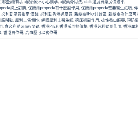
生哪些副作用
,
a酸治療不小心懷孕
,
a酸藥膏用法
,
cialis邊度買藥房價錢平
,
ropecia網上訂購
,
保康絲propecia有什麼副作用
,
保康絲propecia需要醫生紙嗎
,
偉
,
必利勁購買指南:價錢
,
必利勁香港邊度買
,
新髮靈lihkg討論區
,
新髮靈為什麼可
副廠咁勁
,
犀利士售價hk
,
網購犀利士醫生紙
,
適尿通副作用
,
雄性禿口服藥
,
預防
用
,
食必利勁priligy問題
,
香港PrEP
,
香港威而鋼價格
,
香港必利勁副作用
,
香港犀
喱
,
香港買偉哥
,
高血壓可以食偉哥