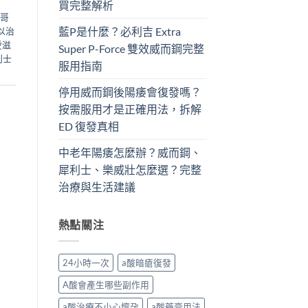
買完整解析
哥
藍P是什麼？必利吉 Extra
以治
愛滋
Super P-Force​ 雙效威而鋼完整
利士
服用指南
停用威而鋼後陽痿會復發嗎？
按需服用才是正確用法，拆解
ED 復發真相
中老年陽痿怎麼辦？威而鋼、
犀利士、樂威壯怎麼選？完整
治療與生活建議
熱點關注
24小時一次
a酸暗瘡復發
A酸會產生哪些副作用
a酸治療不小心懷孕
a酸藥膏用法