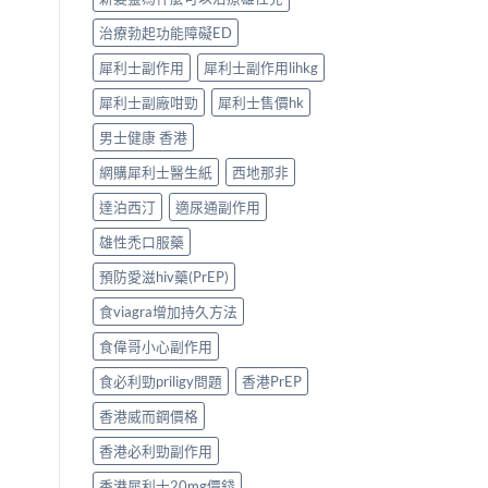
治療勃起功能障礙ED
犀利士副作用
犀利士副作用lihkg
犀利士副廠咁勁
犀利士售價hk
男士健康 香港
網購犀利士醫生紙
西地那非
達泊西汀
適尿通副作用
雄性禿口服藥
預防愛滋hiv藥(PrEP)
食viagra增加持久方法
食偉哥小心副作用
食必利勁priligy問題
香港PrEP
香港威而鋼價格
香港必利勁副作用
香港犀利士20mg價錢