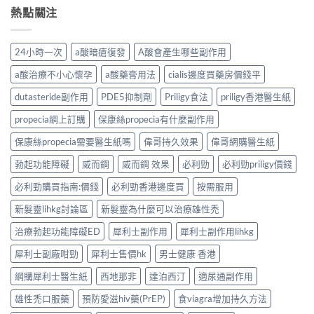
熱點關注
24小時一次
a酸暗瘡復發
A酸會產生哪些副作用
a酸治療不小心懷孕
a酸藥膏用法
cialis邊度買藥房價錢平
dutasteride副作用
PDE5抑制劑
Priligy食法
priligy香港醫生紙
propecia網上訂購
保康絲propecia有什麼副作用
保康絲propecia需要醫生紙嗎
偉哥持久效果
偉哥網購醫生紙
勃起功能障礙
威而鋼
威而鋼 效果
必利勁
必利勁priligy價錢
必利勁購買指南:價錢
必利勁香港邊度買
按需服用
新髮靈lihkg討論區
新髮靈為什麼可以治療雄性禿
治療勃起功能障礙ED
犀利士副作用
犀利士副作用lihkg
犀利士副廠咁勁
犀利士售價hk
男士健康 香港
網購犀利士醫生紙
西地那非
達泊西汀
適尿通副作用
雄性禿口服藥
預防愛滋hiv藥(PrEP)
食viagra增加持久方法