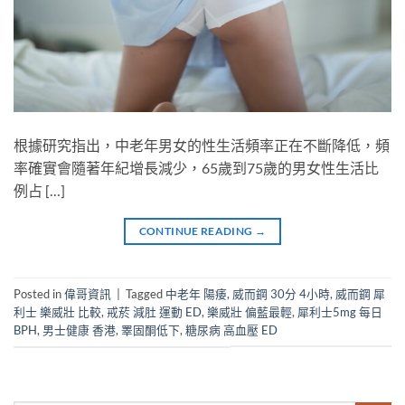
根據研究指出，中老年男女的性生活頻率正在不斷降低，頻
率確實會隨著年紀增長減少，65歲到75歲的男女性生活比
例占 […]
CONTINUE READING
→
Posted in
偉哥資訊
|
Tagged
中老年 陽痿
,
威而鋼 30分 4小時
,
威而鋼 犀
利士 樂威壯 比較
,
戒菸 減肚 運動 ED
,
樂威壯 偏藍最輕
,
犀利士5mg 每日
BPH
,
男士健康 香港
,
睪固酮低下
,
糖尿病 高血壓 ED