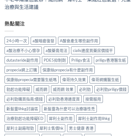
治療與生活建議
熱點關注
24小時一次
a酸暗瘡復發
A酸會產生哪些副作用
a酸治療不小心懷孕
a酸藥膏用法
cialis邊度買藥房價錢平
dutasteride副作用
PDE5抑制劑
Priligy食法
priligy香港醫生紙
propecia網上訂購
保康絲propecia有什麼副作用
保康絲propecia需要醫生紙嗎
偉哥持久效果
偉哥網購醫生紙
勃起功能障礙
威而鋼
威而鋼 效果
必利勁
必利勁priligy價錢
必利勁購買指南:價錢
必利勁香港邊度買
按需服用
新髮靈lihkg討論區
新髮靈為什麼可以治療雄性禿
治療勃起功能障礙ED
犀利士副作用
犀利士副作用lihkg
犀利士副廠咁勁
犀利士售價hk
男士健康 香港