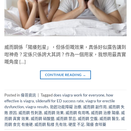
威而鋼係「陽痿剋星」，但係佢嘅效果，真係好似廣告講到
咁神奇？定係只係誇大其詞？作為一個用家，我想用最真實
嘅角度 […]
CONTINUE READING
→
Posted in
偉哥資訊
|
Tagged
does viagra work for everyone
,
how
effective is viagra
,
sildenafil for ED success rate
,
viagra for erectile
dysfunction
,
viagra results
,
勃起功能障礙 治療
,
威而鋼 副作用
,
威而鋼 失
敗 原因
,
威而鋼 性刺激
,
威而鋼 效果
,
威而鋼 有用嗎
,
威而鋼 治療 陽痿
,
威
而鋼 真實 效果
,
威而鋼 硝酸鹽
,
威而鋼 禁忌
,
威而鋼 空腹
,
威而鋼 醫生
,
威
而鋼 食完 有幾硬
,
威而鋼 點樣 先有效
,
硬度 不足
,
陽痿 食咩藥