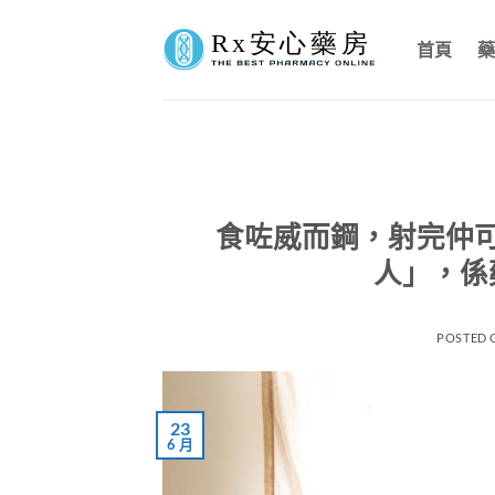
Skip
to
首頁
藥
content
食咗威而鋼，射完仲
人」，係
POSTED
23
6 月