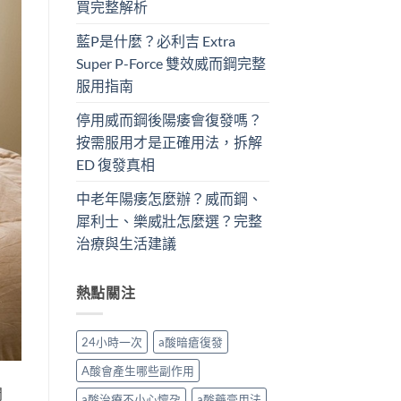
買完整解析
藍P是什麼？必利吉 Extra
Super P-Force​ 雙效威而鋼完整
服用指南
停用威而鋼後陽痿會復發嗎？
按需服用才是正確用法，拆解
ED 復發真相
中老年陽痿怎麼辦？威而鋼、
犀利士、樂威壯怎麼選？完整
治療與生活建議
熱點關注
24小時一次
a酸暗瘡復發
A酸會產生哪些副作用
問
a酸治療不小心懷孕
a酸藥膏用法