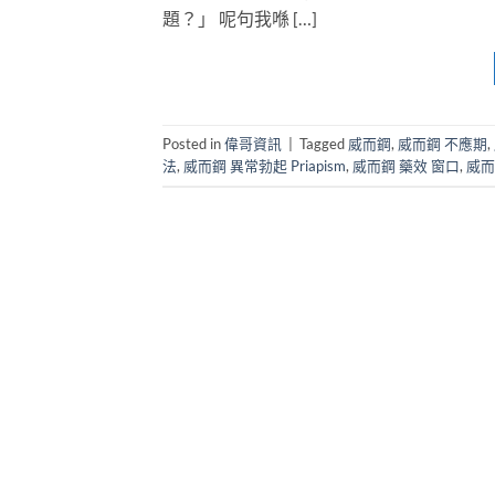
題？」 呢句我喺 […]
Posted in
偉哥資訊
|
Tagged
威而鋼
,
威而鋼 不應期
,
法
,
威而鋼 異常勃起 Priapism
,
威而鋼 藥效 窗口
,
威而