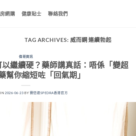
房網購
健康貼士
聯絡我們
TAG ARCHIVES:
威而鋼 連續勃起
偉哥資訊
可以繼續硬？藥師講真話：唔係「變超
藥幫你縮短咗「回氣期」
 ON
2026-06-23
BY
賽倍達SPEDRA香港官方