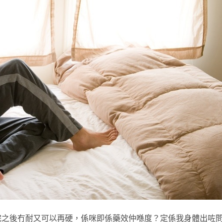
完之後冇耐又可以再硬，係咪即係藥效仲喺度？定係我身體出咗