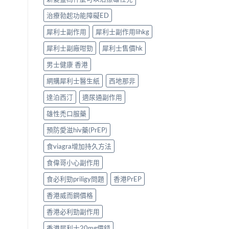
治療勃起功能障礙ED
犀利士副作用
犀利士副作用lihkg
犀利士副廠咁勁
犀利士售價hk
男士健康 香港
網購犀利士醫生紙
西地那非
達泊西汀
適尿通副作用
雄性禿口服藥
預防愛滋hiv藥(PrEP)
食viagra增加持久方法
食偉哥小心副作用
食必利勁priligy問題
香港PrEP
香港威而鋼價格
香港必利勁副作用
香港犀利士20mg價錢