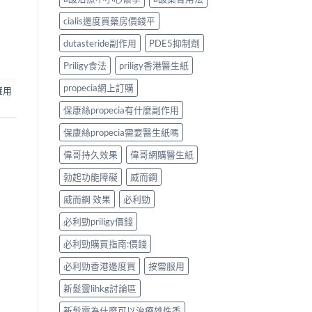
cialis邊度買藥房價錢平
dutasteride副作用
PDE5抑制劑
Priligy食法
priligy香港醫生紙
propecia網上訂購
確用
保康絲propecia有什麼副作用
保康絲propecia需要醫生紙嗎
偉哥持久效果
偉哥網購醫生紙
勃起功能障礙
威而鋼
威而鋼 效果
必利勁
必利勁priligy價錢
必利勁購買指南:價錢
必利勁香港邊度買
按需服用
新髮靈lihkg討論區
新髮靈為什麼可以治療雄性禿