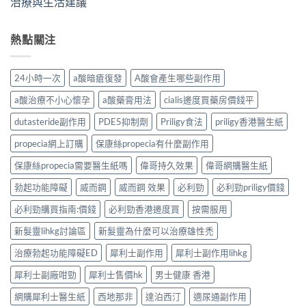
治療與生活建議
熱點關注
24小時一次
a酸暗瘡復發
A酸會產生哪些副作用
a酸治療不小心懷孕
a酸藥膏用法
cialis邊度買藥房價錢平
dutasteride副作用
PDE5抑制劑
Priligy食法
priligy香港醫生紙
propecia網上訂購
保康絲propecia有什麼副作用
保康絲propecia需要醫生紙嗎
偉哥持久效果
偉哥網購醫生紙
勃起功能障礙
威而鋼
威而鋼 效果
必利勁
必利勁priligy價錢
必利勁購買指南:價錢
必利勁香港邊度買
按需服用
新髮靈lihkg討論區
新髮靈為什麼可以治療雄性禿
治療勃起功能障礙ED
犀利士副作用
犀利士副作用lihkg
犀利士副廠咁勁
犀利士售價hk
男士健康 香港
網購犀利士醫生紙
西地那非
達泊西汀
適尿通副作用