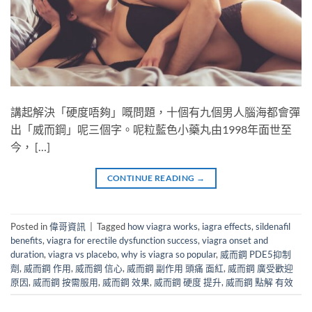
講起解決「硬度唔夠」嘅問題，十個有九個男人腦海都會彈
出「威而鋼」呢三個字。呢粒藍色小藥丸由1998年面世至
今， […]
CONTINUE READING
→
Posted in
偉哥資訊
|
Tagged
how viagra works
,
iagra effects
,
sildenafil
benefits
,
viagra for erectile dysfunction success
,
viagra onset and
duration
,
viagra vs placebo
,
why is viagra so popular
,
威而鋼 PDE5抑制
劑
,
威而鋼 作用
,
威而鋼 信心
,
威而鋼 副作用 頭痛 面紅
,
威而鋼 廣受歡迎
原因
,
威而鋼 按需服用
,
威而鋼 效果
,
威而鋼 硬度 提升
,
威而鋼 點解 有效