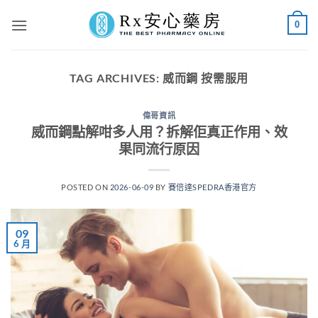
Skip
0
to
content
TAG ARCHIVES:
威而鋼 按需服用
偉哥資訊
威而鋼點解咁多人用？拆解佢真正作用、效
果同流行原因
POSTED ON
2026-06-09
BY
賽倍達SPEDRA香港官方
09
6 月