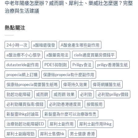
中老年陽痿怎麼辦？威而鋼、犀利士、樂威壯怎麼選？完整
治療與生活建議
熱點關注
24小時一次
a酸暗瘡復發
A酸會產生哪些副作用
a酸治療不小心懷孕
a酸藥膏用法
cialis邊度買藥房價錢平
dutasteride副作用
PDE5抑制劑
Priligy食法
priligy香港醫生紙
propecia網上訂購
保康絲propecia有什麼副作用
保康絲propecia需要醫生紙嗎
偉哥持久效果
偉哥網購醫生紙
勃起功能障礙
威而鋼
威而鋼 效果
必利勁
必利勁priligy價錢
必利勁購買指南:價錢
必利勁香港邊度買
按需服用
新髮靈lihkg討論區
新髮靈為什麼可以治療雄性禿
治療勃起功能障礙ED
犀利士副作用
犀利士副作用lihkg
犀利士副廠咁勁
犀利士售價hk
男士健康 香港