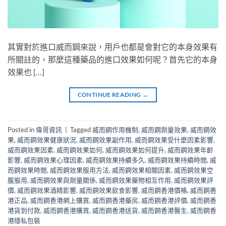
其實對於進口威而鋼來說，用戶也都是會對它的本身效果有
所關註的，那麼這種藥品的進口效果如何呢？首先它的本身
效果也 […]
CONTINUE READING
→
Posted in
偉哥資訊
|
Tagged
威而鋼作用機制
,
威而鋼劑量效果
,
威而鋼效
果
,
威而鋼效果健康狀況
,
威而鋼效果副作用
,
威而鋼效果受什麼因素影響
,
威而鋼效果因素
,
威而鋼效果如何
,
威而鋼效果如何提升
,
威而鋼效果年齡
影響
,
威而鋼效果心理因素
,
威而鋼效果持續多久
,
威而鋼效果持續時間
,
威
而鋼效果時間
,
威而鋼效果服用方法
,
威而鋼效果相關因素
,
威而鋼效果空
腹服用
,
威而鋼效果與劑量關係
,
威而鋼效果藥物相互作用
,
威而鋼效果評
價
,
威而鋼效果酒精影響
,
威而鋼效果飲食影響
,
威而鋼香港價格
,
威而鋼香
港正品
,
威而鋼香港網上購買
,
威而鋼香港藥房
,
威而鋼香港評價
,
威而鋼香
港貨到付款
,
威而鋼香港購買
,
威而鋼香港送貨
,
威而鋼香港醫生
,
威而鋼香
港隱私包裝