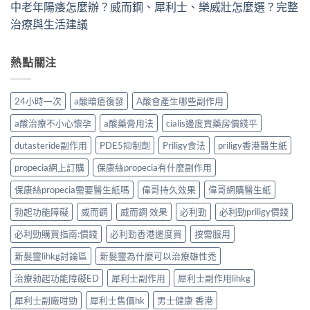
中老年陽痿怎麼辦？威而鋼、犀利士、樂威壯怎麼選？完整
治療與生活建議
熱點關注
24小時一次
a酸暗瘡復發
A酸會產生哪些副作用
a酸治療不小心懷孕
a酸藥膏用法
cialis邊度買藥房價錢平
dutasteride副作用
PDE5抑制劑
Priligy食法
priligy香港醫生紙
propecia網上訂購
保康絲propecia有什麼副作用
保康絲propecia需要醫生紙嗎
偉哥持久效果
偉哥網購醫生紙
勃起功能障礙
威而鋼
威而鋼 效果
必利勁
必利勁priligy價錢
必利勁購買指南:價錢
必利勁香港邊度買
按需服用
新髮靈lihkg討論區
新髮靈為什麼可以治療雄性禿
治療勃起功能障礙ED
犀利士副作用
犀利士副作用lihkg
犀利士副廠咁勁
犀利士售價hk
男士健康 香港