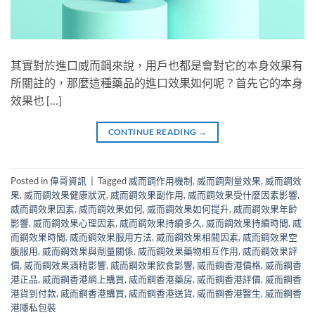
其實對於進口威而鋼來說，用戶也都是會對它的本身效果有
所關註的，那麼這種藥品的進口效果如何呢？首先它的本身
效果也 […]
CONTINUE READING
→
Posted in
偉哥資訊
|
Tagged
威而鋼作用機制
,
威而鋼劑量效果
,
威而鋼效
果
,
威而鋼效果健康狀況
,
威而鋼效果副作用
,
威而鋼效果受什麼因素影響
,
威而鋼效果因素
,
威而鋼效果如何
,
威而鋼效果如何提升
,
威而鋼效果年齡
影響
,
威而鋼效果心理因素
,
威而鋼效果持續多久
,
威而鋼效果持續時間
,
威
而鋼效果時間
,
威而鋼效果服用方法
,
威而鋼效果相關因素
,
威而鋼效果空
腹服用
,
威而鋼效果與劑量關係
,
威而鋼效果藥物相互作用
,
威而鋼效果評
價
,
威而鋼效果酒精影響
,
威而鋼效果飲食影響
,
威而鋼香港價格
,
威而鋼香
港正品
,
威而鋼香港網上購買
,
威而鋼香港藥房
,
威而鋼香港評價
,
威而鋼香
港貨到付款
,
威而鋼香港購買
,
威而鋼香港送貨
,
威而鋼香港醫生
,
威而鋼香
港隱私包裝