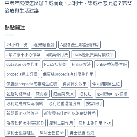
中老年陽痿怎麼辦？威而鋼、犀利士、樂威壯怎麼選？完整
治療與生活建議
熱點關注
24小時一次
a酸暗瘡復發
A酸會產生哪些副作用
a酸治療不小心懷孕
a酸藥膏用法
cialis邊度買藥房價錢平
dutasteride副作用
PDE5抑制劑
Priligy食法
priligy香港醫生紙
propecia網上訂購
保康絲propecia有什麼副作用
保康絲propecia需要醫生紙嗎
偉哥持久效果
偉哥網購醫生紙
勃起功能障礙
威而鋼
威而鋼 效果
必利勁
必利勁priligy價錢
必利勁購買指南:價錢
必利勁香港邊度買
按需服用
新髮靈lihkg討論區
新髮靈為什麼可以治療雄性禿
治療勃起功能障礙ED
犀利士副作用
犀利士副作用lihkg
犀利士副廠咁勁
犀利士售價hk
男士健康 香港