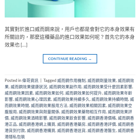
其實對於進口威而鋼來說，用戶也都是會對它的本身效果有
所關註的，那麼這種藥品的進口效果如何呢？首先它的本身
效果也 […]
CONTINUE READING
→
Posted in
偉哥資訊
|
Tagged
威而鋼作用機制
,
威而鋼劑量效果
,
威而鋼效
果
,
威而鋼效果健康狀況
,
威而鋼效果副作用
,
威而鋼效果受什麼因素影響
,
威而鋼效果因素
,
威而鋼效果如何
,
威而鋼效果如何提升
,
威而鋼效果年齡
影響
,
威而鋼效果心理因素
,
威而鋼效果持續多久
,
威而鋼效果持續時間
,
威
而鋼效果時間
,
威而鋼效果服用方法
,
威而鋼效果相關因素
,
威而鋼效果空
腹服用
,
威而鋼效果與劑量關係
,
威而鋼效果藥物相互作用
,
威而鋼效果評
價
,
威而鋼效果酒精影響
,
威而鋼效果飲食影響
,
威而鋼香港價格
,
威而鋼香
港正品
,
威而鋼香港網上購買
,
威而鋼香港藥房
,
威而鋼香港評價
,
威而鋼香
港貨到付款
,
威而鋼香港購買
,
威而鋼香港送貨
,
威而鋼香港醫生
,
威而鋼香
港隱私包裝