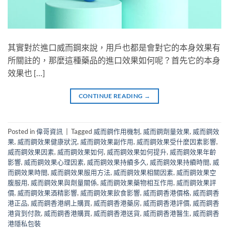
其實對於進口威而鋼來說，用戶也都是會對它的本身效果有
所關註的，那麼這種藥品的進口效果如何呢？首先它的本身
效果也 […]
CONTINUE READING
→
Posted in
偉哥資訊
|
Tagged
威而鋼作用機制
,
威而鋼劑量效果
,
威而鋼效
果
,
威而鋼效果健康狀況
,
威而鋼效果副作用
,
威而鋼效果受什麼因素影響
,
威而鋼效果因素
,
威而鋼效果如何
,
威而鋼效果如何提升
,
威而鋼效果年齡
影響
,
威而鋼效果心理因素
,
威而鋼效果持續多久
,
威而鋼效果持續時間
,
威
而鋼效果時間
,
威而鋼效果服用方法
,
威而鋼效果相關因素
,
威而鋼效果空
腹服用
,
威而鋼效果與劑量關係
,
威而鋼效果藥物相互作用
,
威而鋼效果評
價
,
威而鋼效果酒精影響
,
威而鋼效果飲食影響
,
威而鋼香港價格
,
威而鋼香
港正品
,
威而鋼香港網上購買
,
威而鋼香港藥房
,
威而鋼香港評價
,
威而鋼香
港貨到付款
,
威而鋼香港購買
,
威而鋼香港送貨
,
威而鋼香港醫生
,
威而鋼香
港隱私包裝