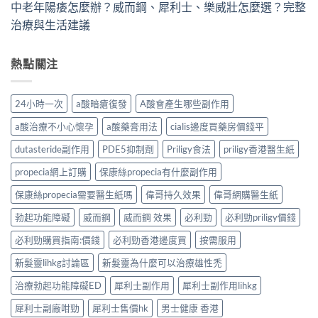
中老年陽痿怎麼辦？威而鋼、犀利士、樂威壯怎麼選？完整
治療與生活建議
熱點關注
24小時一次
a酸暗瘡復發
A酸會產生哪些副作用
a酸治療不小心懷孕
a酸藥膏用法
cialis邊度買藥房價錢平
dutasteride副作用
PDE5抑制劑
Priligy食法
priligy香港醫生紙
propecia網上訂購
保康絲propecia有什麼副作用
保康絲propecia需要醫生紙嗎
偉哥持久效果
偉哥網購醫生紙
勃起功能障礙
威而鋼
威而鋼 效果
必利勁
必利勁priligy價錢
必利勁購買指南:價錢
必利勁香港邊度買
按需服用
新髮靈lihkg討論區
新髮靈為什麼可以治療雄性禿
治療勃起功能障礙ED
犀利士副作用
犀利士副作用lihkg
犀利士副廠咁勁
犀利士售價hk
男士健康 香港