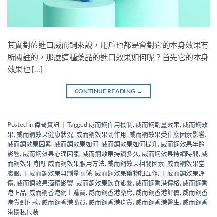
其實對於進口威而鋼來說，用戶也都是會對它的本身效果有
所關註的，那麼這種藥品的進口效果如何呢？首先它的本身
效果也 […]
CONTINUE READING
→
Posted in
偉哥資訊
|
Tagged
威而鋼作用機制
,
威而鋼劑量效果
,
威而鋼效
果
,
威而鋼效果健康狀況
,
威而鋼效果副作用
,
威而鋼效果受什麼因素影響
,
威而鋼效果因素
,
威而鋼效果如何
,
威而鋼效果如何提升
,
威而鋼效果年齡
影響
,
威而鋼效果心理因素
,
威而鋼效果持續多久
,
威而鋼效果持續時間
,
威
而鋼效果時間
,
威而鋼效果服用方法
,
威而鋼效果相關因素
,
威而鋼效果空
腹服用
,
威而鋼效果與劑量關係
,
威而鋼效果藥物相互作用
,
威而鋼效果評
價
,
威而鋼效果酒精影響
,
威而鋼效果飲食影響
,
威而鋼香港價格
,
威而鋼香
港正品
,
威而鋼香港網上購買
,
威而鋼香港藥房
,
威而鋼香港評價
,
威而鋼香
港貨到付款
,
威而鋼香港購買
,
威而鋼香港送貨
,
威而鋼香港醫生
,
威而鋼香
港隱私包裝