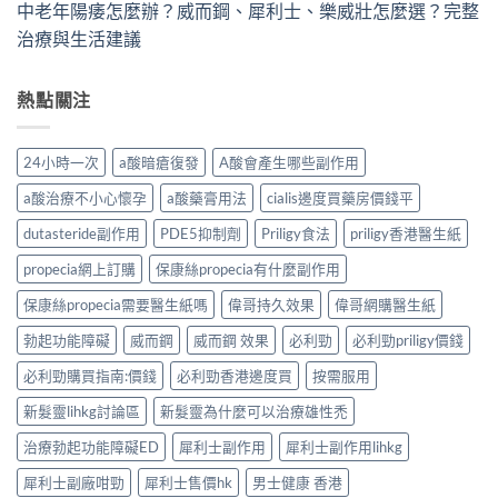
中老年陽痿怎麼辦？威而鋼、犀利士、樂威壯怎麼選？完整
治療與生活建議
熱點關注
24小時一次
a酸暗瘡復發
A酸會產生哪些副作用
a酸治療不小心懷孕
a酸藥膏用法
cialis邊度買藥房價錢平
dutasteride副作用
PDE5抑制劑
Priligy食法
priligy香港醫生紙
propecia網上訂購
保康絲propecia有什麼副作用
保康絲propecia需要醫生紙嗎
偉哥持久效果
偉哥網購醫生紙
勃起功能障礙
威而鋼
威而鋼 效果
必利勁
必利勁priligy價錢
必利勁購買指南:價錢
必利勁香港邊度買
按需服用
新髮靈lihkg討論區
新髮靈為什麼可以治療雄性禿
治療勃起功能障礙ED
犀利士副作用
犀利士副作用lihkg
犀利士副廠咁勁
犀利士售價hk
男士健康 香港