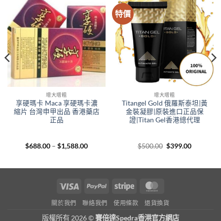
特價
增大增粗
增大增粗
享硬瑪卡 Maca 享硬瑪卡濃
Titangel Gold 俄羅斯泰坦|黃
縮片 台灣申甲出品 香港藥店
金裝凝膠|原裝進口正品保
正品
證|Titan Gel香港總代理
Price
Original
Current
$
688.00
–
$
1,588.00
$
500.00
$
399.00
range:
price
price
$688.00
was:
is:
through
$500.00.
$399.00.
$1,588.00
Visa
PayPal
Stripe
MasterCard
關於我們
聯絡我們
使用條款
退貨換貨
版權所有 2026 ©
賽倍達Spedra香港官方網店