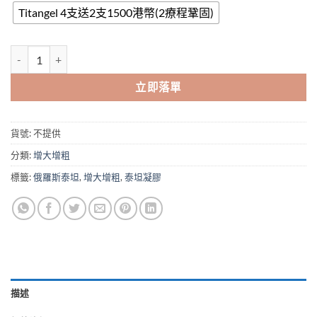
Titangel 4支送2支1500港幣(2療程鞏固)
泰坦凝膠|Titan Gel|香港總代理正品|效果保證|增大增粗明顯 數量
立即落單
貨號:
不提供
分類:
增大增粗
標籤:
俄羅斯泰坦
,
增大增粗
,
泰坦凝膠
描述