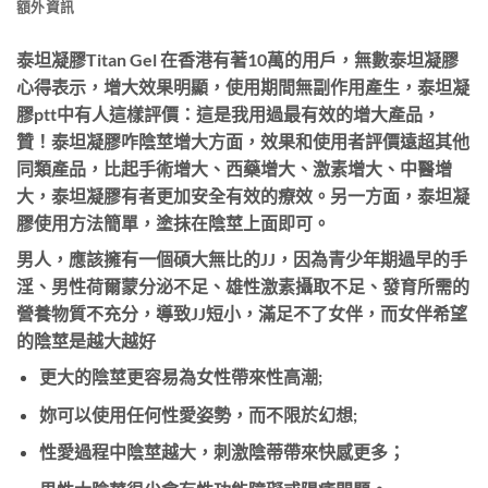
額外資訊
泰坦凝膠Titan Gel 在香港有著10萬的用戶，
無數泰坦凝膠
心得表示，增大效果明顯，使用期間無副作用產生，泰坦凝
膠ptt中有人這樣評價：這是我用過最有效的增大產品，
贊！
泰坦凝膠咋陰莖增大方面，效果和使用者評價遠超其他
同類產品，比起手術增大、西藥增大、激素增大、中醫增
大，泰坦凝膠有者更加安全有效的療效。另一方面，泰坦凝
膠使用方法簡單，塗抹在陰莖上面即可。
男人，應該擁有一個碩大無比的JJ，因為青少年期過早的手
淫、男性荷爾蒙分泌不足、雄性激素攝取不足、發育所需的
營養物質不充分，導致JJ短小，滿足不了女伴，而女伴希望
的陰莖是越大越好
更大的陰莖更容易為女性帶來性高潮;
妳可以使用任何性愛姿勢，而不限於幻想;
性愛過程中陰莖越大，刺激陰蒂帶來快感更多；