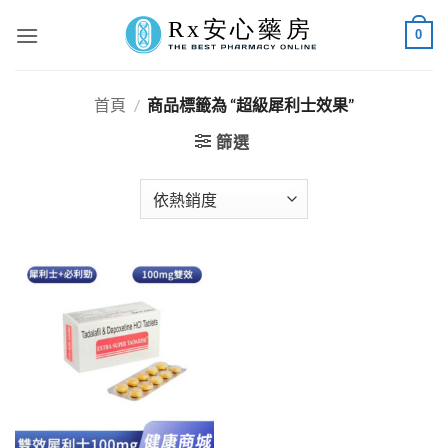
Skip
0
to
content
首頁
/
商品標籤為 “超級犀利士效果”
篩選