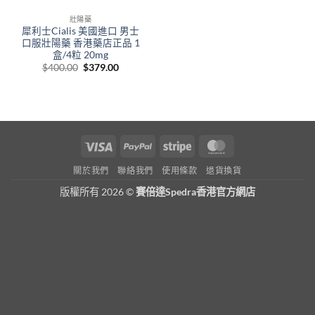
壯陽藥
犀利士Cialis 美國進口 男士
口服壯陽藥 香港藥店正品 1
盒/4粒 20mg
Original
Current
$
400.00
$
379.00
price
price
was:
is:
$400.00.
$379.00.
Visa
PayPal
Stripe
MasterCard
關於我們
聯絡我們
使用條款
退貨換貨
版權所有 2026 ©
賽倍達Spedra香港官方網店