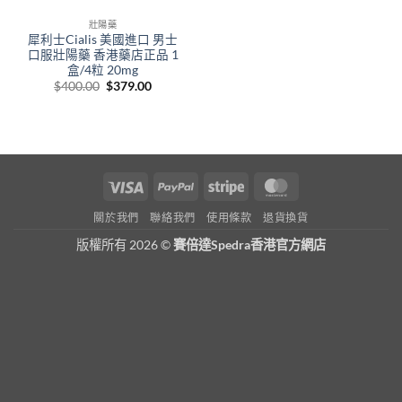
壯陽藥
犀利士Cialis 美國進口 男士
口服壯陽藥 香港藥店正品 1
盒/4粒 20mg
Original
Current
$
400.00
$
379.00
price
price
was:
is:
$400.00.
$379.00.
Visa
PayPal
Stripe
MasterCard
關於我們
聯絡我們
使用條款
退貨換貨
版權所有 2026 ©
賽倍達Spedra香港官方網店