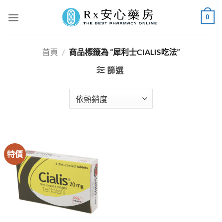
Skip
0
to
content
首頁
/
商品標籤為 “犀利士CIALIS吃法”
篩選
特價