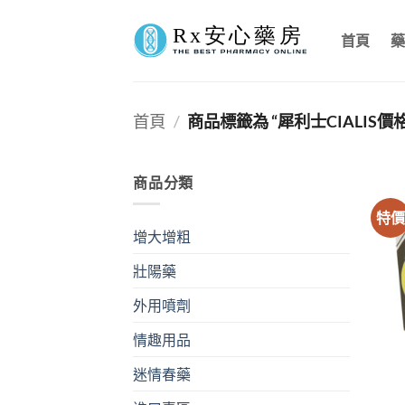
Skip
to
首頁
藥
content
首頁
/
商品標籤為 “犀利士CIALIS價格
商品分類
特
增大增粗
壯陽藥
外用噴劑
情趣用品
迷情春藥