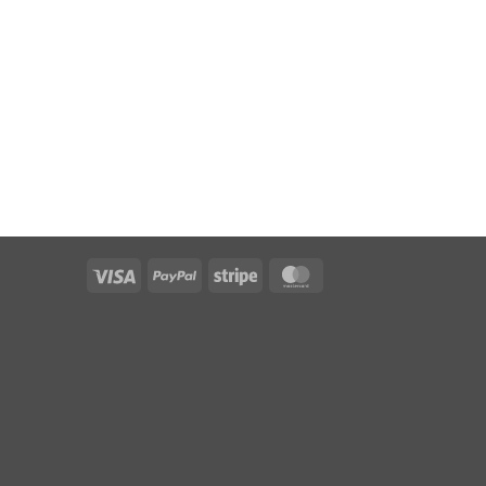
Visa
PayPal
Stripe
MasterCard