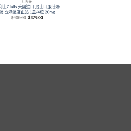
壯陽藥
利士Cialis 美國進口 男士口服壯陽
藥 香港藥店正品 1盒/4粒 20mg
Original
Current
$
400.00
$
379.00
price
price
was:
is:
$400.00.
$379.00.