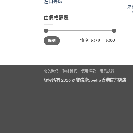
進口專區
犀
由價格篩選
最
最
價格:
$370
—
$380
篩選
低
高
價
價
格
格
關於我們
聯絡我們
使用條款
退貨換貨
版權所有 2026 ©
賽倍達Spedra香港官方網店