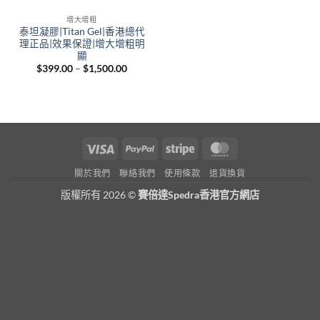
增大增粗
泰坦凝膠|Titan Gel|香港總代
理正品|效果保證|增大增粗明
顯
Price
$
399.00
–
$
1,500.00
range:
$399.00
through
$1,500.00
Visa
PayPal
Stripe
MasterCard
關於我們
聯絡我們
使用條款
退貨換貨
版權所有 2026 ©
賽倍達Spedra香港官方網店