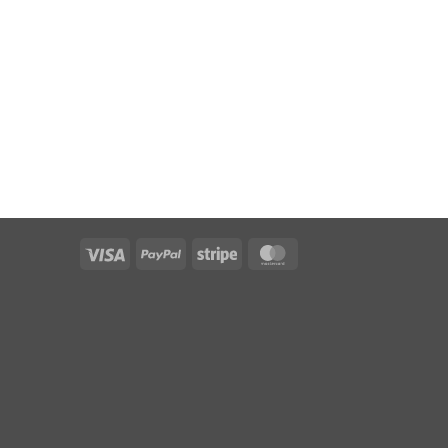
Visa
PayPal
Stripe
MasterCard