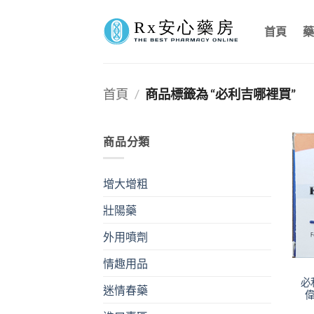
Skip
to
首頁
藥
content
首頁
/
商品標籤為 “必利吉哪裡買”
商品分類
增大增粗
壯陽藥
外用噴劑
情趣用品
必
迷情春藥
偉