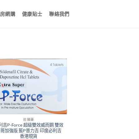
房網購
健康貼士
聯絡我們
壯陽藥
利吉P-Force 超級雙效威而鋼 雙效
哥加強版 藍P普力吉 印度必利吉
香港現貨