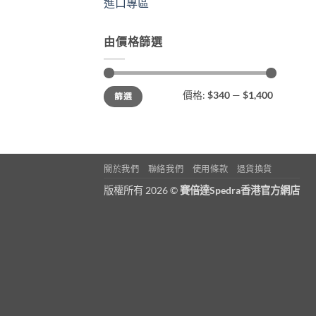
進口專區
由價格篩選
最
最
價格:
$340
—
$1,400
篩選
低
高
價
價
格
格
關於我們
聯絡我們
使用條款
退貨換貨
版權所有 2026 ©
賽倍達Spedra香港官方網店