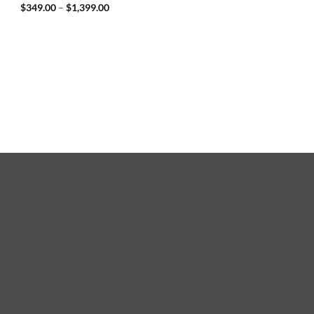
Price
$
349.00
–
$
1,399.00
range:
$349.00
through
$1,399.00