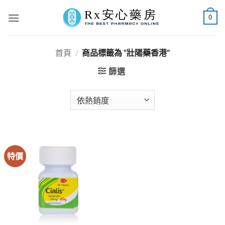
Skip
0
to
content
首頁
/
商品標籤為 “壯陽藥香港”
篩選
特價