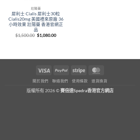
壯陽藥
犀利士 Cialis 犀利士30粒
Cialis20mg 美國禮來原廠 36
小時效果 壯陽藥 香港官網正
品
Original
Current
$
1,500.00
$
1,080.00
price
price
was:
is:
$1,500.00.
$1,080.00.
Visa
PayPal
Stripe
MasterCard
關於我們
聯絡我們
使用條款
退貨換貨
版權所有 2026 ©
賽倍達Spedra香港官方網店